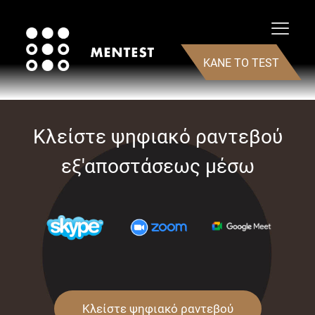
There are no posts on the list.
ΚΑΝΕ ΤΟ TEST
Κλείστε ψηφιακό ραντεβού
εξ'αποστάσεως μέσω
Κλείστε ψηφιακό ραντεβού