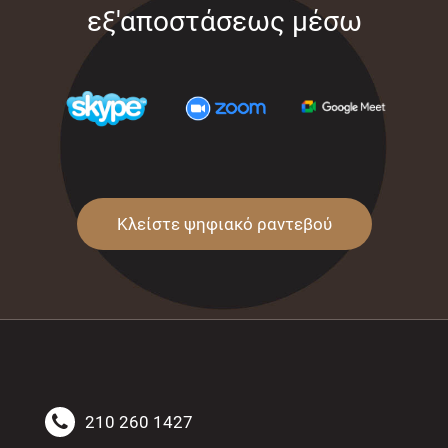
εξ'αποστάσεως μέσω
Κλείστε ψηφιακό ραντεβού
210 260 1427