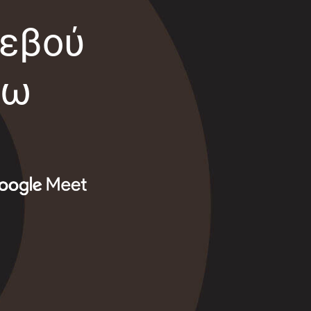
τεβού
σω