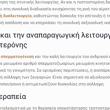
ηση της στυτικής λειτουργίας. Αν και η τεστοστερόνη δε
ι στη συνολική διαδικασία ενισχύοντας τη ροή του αίματ
ή δυσλειτουργία
, καθιστώντας δύσκολη την επίτευξη ή 
κή απόδοση και να επηρεάσει τη συνολική σεξουαλική ικ
 και την αναπαραγωγική λειτουρ
τερόνης
η
σπερματογένεση
και την καλή λειτουργία του ανδρικού
σε μειωμένο αριθμό σπερματοζωαρίων, μειωμένη κινητι
ικά τη γονιμότητα. Σε ορισμένες περιπτώσεις, η ανεπάρ
 σύλληψη των ζευγαριών. Είναι σημαντικό να αξιολογούν
νοποιήσουν ή αντιμετωπίζουν δυσκολίες στη σύλληψη.
εραπεία
τελεσματικά με τη θεραπεία υποκατάστασης τεστοστερόνη