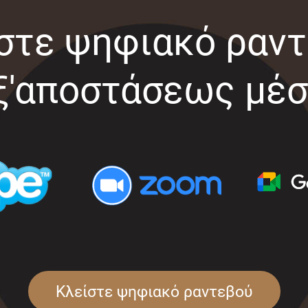
στε ψηφιακό ραν
ξ'αποστάσεως μέ
Κλείστε ψηφιακό ραντεβού